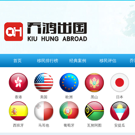
首页
移民排行榜
经典案例
移民评估
乔
香港
美国
欧洲
黑山
日本
西班牙
马耳他
葡萄牙
瓦努阿图
安提瓜