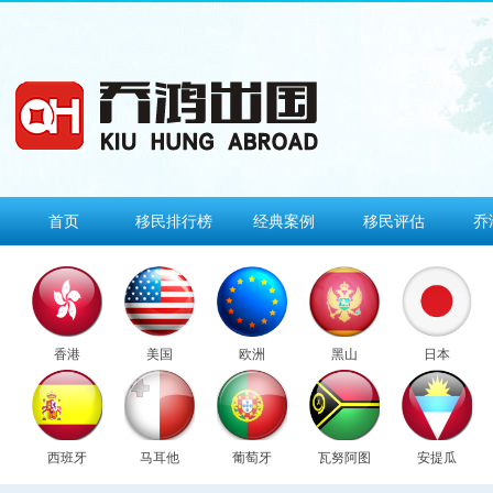
首页
移民排行榜
经典案例
移民评估
乔
香港
美国
欧洲
黑山
日本
西班牙
马耳他
葡萄牙
瓦努阿图
安提瓜