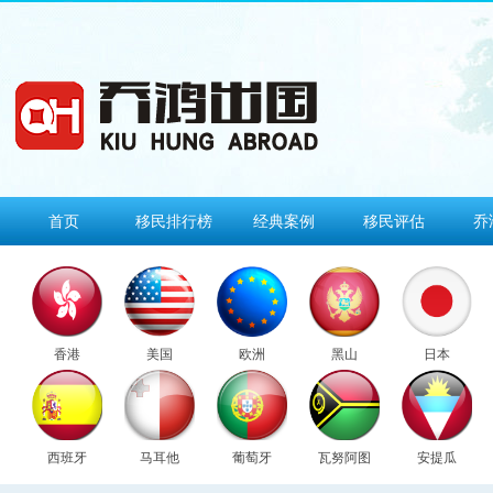
首页
移民排行榜
经典案例
移民评估
乔
香港
美国
欧洲
黑山
日本
西班牙
马耳他
葡萄牙
瓦努阿图
安提瓜