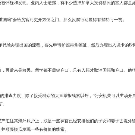
免被怀疑和发现。业内人士透露，有不少选择加拿大投资移民的富人都是
国籍”会给贪官污吏开方便之门。那么反腐行动显得有些功亏一篑。
年代除办理出国的流程，要先申请护照再拿签証，然后办理出入境卡的B
，再后来是移民、留学都不需销户口，只有入籍才取消国籍和户口。他
的排查力度。除了接受群众的大量举报线索以外，“公安机关可以主动开
”。
产汇往其海外账户上，或是一些裸官已经安排他们的子女和妻子去境外
，并顺藤摸瓜发现一些有价值的线索。