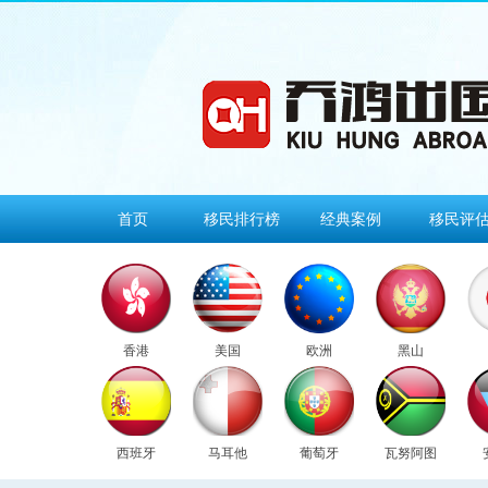
首页
移民排行榜
经典案例
移民评
香港
美国
欧洲
黑山
西班牙
马耳他
葡萄牙
瓦努阿图