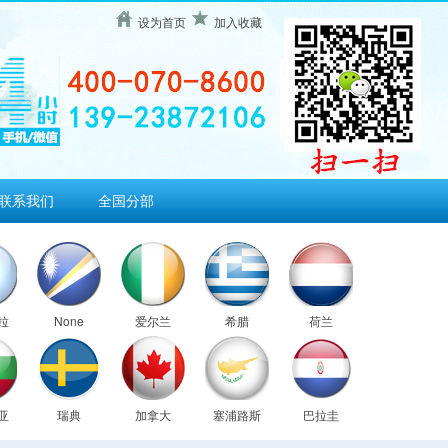
设为首页
加入收藏
联系我们
全国分部
拉
None
爱尔兰
希腊
荷兰
亚
瑞典
加拿大
塞浦路斯
巴拉圭