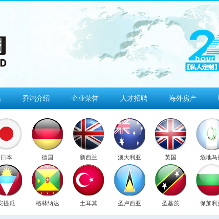
估
乔鸿介绍
企业荣誉
人才招聘
海外房产
日本
德国
新西兰
澳大利亚
英国
危地马
安提瓜
格林纳达
土耳其
圣卢西亚
圣基茨
保加利