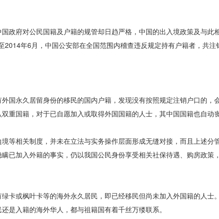
国政府对公民国籍及户籍的规管却日趋严格，中国的出入境政策及与此
至2014年6月，中国公安部在全国范围内稽查违反规定持有户籍者，共注销
外国永久居留身份的移民的国内户籍，发现没有按照规定注销户口的，
认双重国籍，对于已自愿加入或取得外国国籍的人士，其中国国籍也自动
境等相关制度，并未在立法与实务操作层面形成无缝对接，而且上述分
隐瞒已加入外籍的事实，仍以我国公民身份享受相关社保待遇、购房政策
绿卡或枫叶卡等的海外永久居民，即已经移民但尚未加入外国籍的人士
民还是入籍的海外华人，都与祖籍国有着千丝万缕联系。