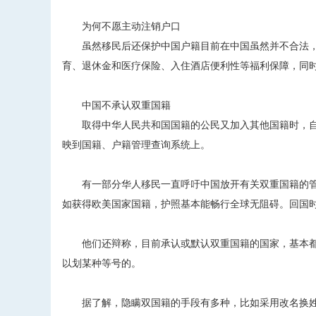
为何不愿主动注销户口
虽然移民后还保护中国户籍目前在中国虽然并不合法，但
育、退休金和医疗保险、入住酒店便利性等福利保障，同时
中国不承认双重国籍
取得中华人民共和国国籍的公民又加入其他国籍时，自
映到国籍、户籍管理查询系统上。
有一部分华人移民一直呼吁中国放开有关双重国籍的管
如获得欧美国家国籍，护照基本能畅行全球无阻碍。回国
他们还辩称，目前承认或默认双重国籍的国家，基本都
以划某种等号的。
据了解，隐瞒双国籍的手段有多种，比如采用改名换姓、