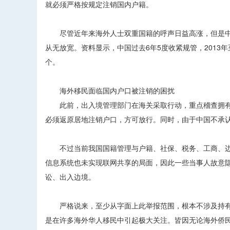
就必须严格按规定注销国内户籍。
尽管近年来海外人士双重国籍的呼声日益高涨，但是中
从无放宽。资料显示，中国过去6年5度收紧规管，2013年
个。
海外移民面临国内户口被注销的困扰
此前，出入境管理部门在海关采取行动，重点稽查拥有
必须返原居地注销户口，方可放行。同时，由于中国不承
不过当前我国国籍管理与户籍、社保、税务、工商、边
信息系统也未实现联网共享的局面，因此一些当事人故意
讼、出入边境。
严格说来，至少从字面上此举报范围，根本不涉及持有
是在许多海外华人移民中引起极大关注。皆因无论海外侨