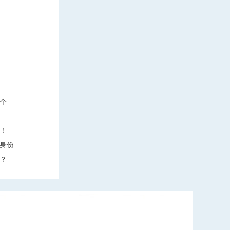
个
！
身份
？