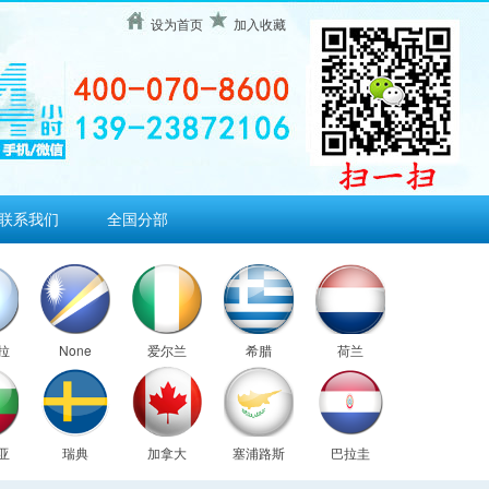
设为首页
加入收藏
联系我们
全国分部
拉
None
爱尔兰
希腊
荷兰
亚
瑞典
加拿大
塞浦路斯
巴拉圭