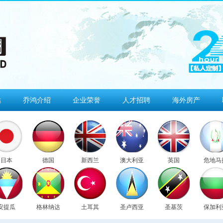
估
乔鸿介绍
企业荣誉
人才招聘
海外房产
日本
德国
新西兰
澳大利亚
英国
危地马
安提瓜
格林纳达
土耳其
圣卢西亚
圣基茨
保加利