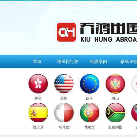
首页
移民排行榜
经典案例
移民评
香港
美国
欧洲
黑山
西班牙
马耳他
葡萄牙
瓦努阿图