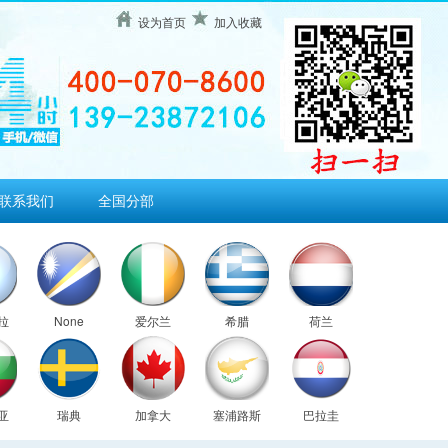
设为首页
加入收藏
联系我们
全国分部
拉
None
爱尔兰
希腊
荷兰
亚
瑞典
加拿大
塞浦路斯
巴拉圭