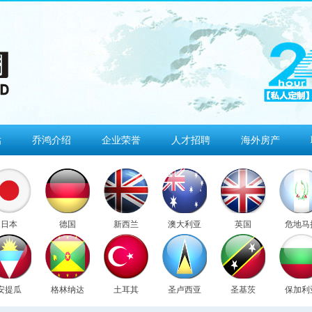
估
乔鸿介绍
企业荣誉
人才招聘
海外房产
日本
德国
新西兰
澳大利亚
英国
危地马
安提瓜
格林纳达
土耳其
圣卢西亚
圣基茨
保加利