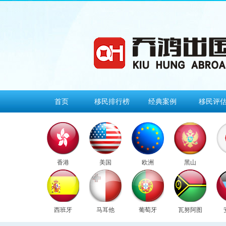
首页
移民排行榜
经典案例
移民评
香港
美国
欧洲
黑山
西班牙
马耳他
葡萄牙
瓦努阿图