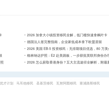
卡
2026 加拿大小镇投资移民全解，低门槛快速拿枫叶卡
德国法人签完整指南，企业家低成本拿下欧盟居留
2026 美国 EB-5 投资移民：无排期项目优选，80 
根
格林纳达护照：E2 赴美跳板，一步获批英联邦身份办
护照
2026 怎么获取香港身份？五大主流途径全解析，附最
优才计划
马耳他移民
圣基茨移民
瓦努阿图移民
塞浦路斯移民