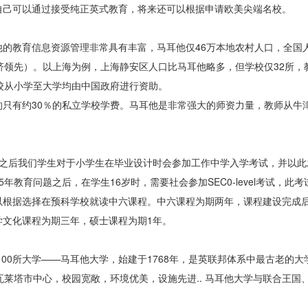
自己可以通过接受纯正英式教育，将来还可以根据申请欧美尖端名校。
的教育信息资源管理非常具有丰富，马耳他仅46万本地农村人口，全国
经济领先）。以上海为例，上海静安区人口比马耳他略多，但学校仅32所，
校从小学至大学均由中国政府进行资助。
只有约30％的私立学校学费。马耳他是非常强大的师资力量，教师从牛
。之后我们学生对于小学生在毕业设计时会参加工作中学入学考试，并以此
教育问题之后，在学生16岁时，需要社会参加SEC0-level考试，此
以根据选择在预科学校就读中六课程。中六课程为期两年，课程建设完成
学文化课程为期三年，硕士课程为期1年。
100所大学——马耳他大学，始建于1768年，是英联邦体系中最古老的
都瓦莱塔市中心，校园宽敞，环境优美，设施先进.. 马耳他大学与联合王国