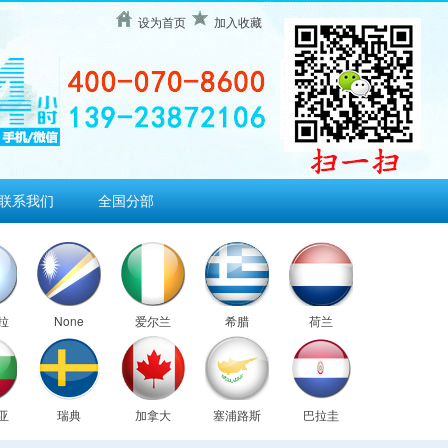
设为首页
加入收藏
联系我们
全国分部
拉
None
爱尔兰
希腊
荷兰
亚
瑞典
加拿大
塞浦路斯
巴拉圭