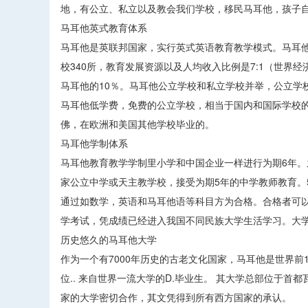
地，有公立、私立以及教会我们学校，移民马耳他，孩子
马耳他英式教育体系
马耳他是英联邦国家，实行英式英语教育教学模式。马耳他
校340所，教育发展资源以及人均收入比例是7:1（世界
马耳他的10％。马耳他公立学校和私立学校并举，公立学
马耳他低学费，免费的公立学校，相当于国内和国际学校的
佛，在欧洲和美国其他学校毕业的。
马耳他学制体系
马耳他教育教学学制里小学和中国企业一样进行为期6年
家公立中学或天主教学校，接受为期5年的中学教师教育。5年
通过如数学，英语和马耳他语等科目方为合格。合格者可
学考试，凭成绩已经进入我国不同民族大学生活学习。大
历史悠久的马耳他大学
作为一个有7000年历史的古老文化国家，马耳他是世界前
位.. 来自世界一流大学的D.毕业生。 其大学总部位于首
家的大学密切合作，其文凭得到所有西方国家的承认。