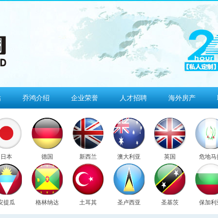
估
乔鸿介绍
企业荣誉
人才招聘
海外房产
日本
德国
新西兰
澳大利亚
英国
危地马
安提瓜
格林纳达
土耳其
圣卢西亚
圣基茨
保加利