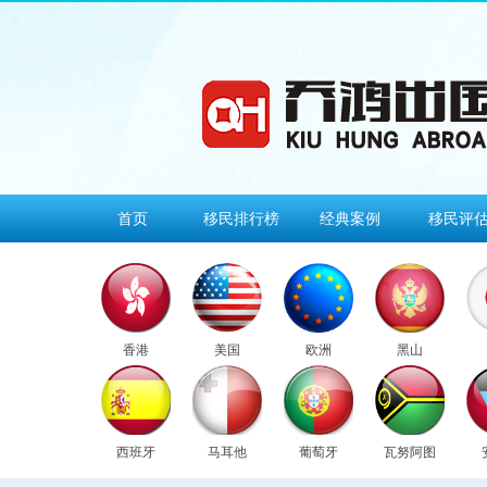
首页
移民排行榜
经典案例
移民评
香港
美国
欧洲
黑山
西班牙
马耳他
葡萄牙
瓦努阿图