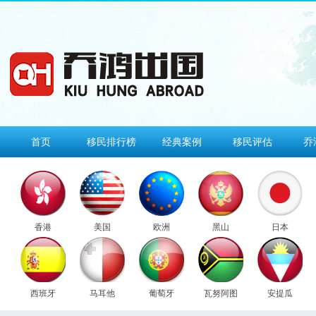
首页
移民排行榜
经典案例
移民评估
乔
香港
美国
欧洲
黑山
日本
西班牙
马耳他
葡萄牙
瓦努阿图
安提瓜