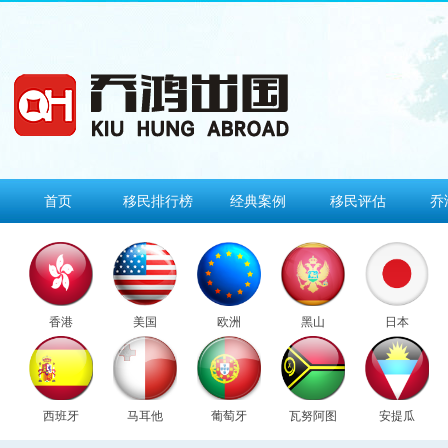
首页
移民排行榜
经典案例
移民评估
乔
香港
美国
欧洲
黑山
日本
西班牙
马耳他
葡萄牙
瓦努阿图
安提瓜