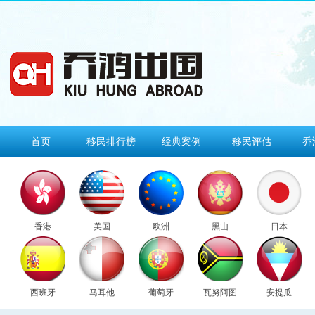
首页
移民排行榜
经典案例
移民评估
乔
香港
美国
欧洲
黑山
日本
西班牙
马耳他
葡萄牙
瓦努阿图
安提瓜