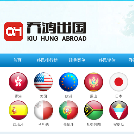
首页
移民排行榜
经典案例
移民评估
乔
香港
美国
欧洲
黑山
日本
西班牙
马耳他
葡萄牙
瓦努阿图
安提瓜