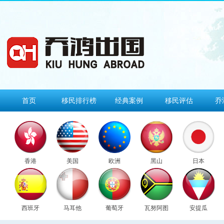
首页
移民排行榜
经典案例
移民评估
乔
香港
美国
欧洲
黑山
日本
西班牙
马耳他
葡萄牙
瓦努阿图
安提瓜