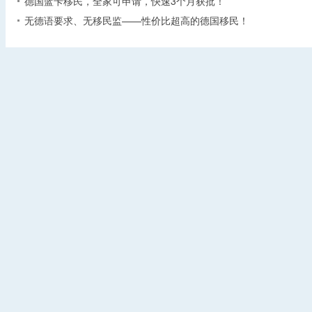
德国蓝卡移民，全家可申请，快速3个月获批！
无德语要求、无移民监——性价比超高的德国移民！