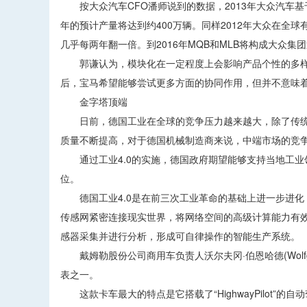
按大众汽车CFO潘师说到的数据，2013年大众汽车基于M
年的预计产量将达到约400万辆。同样2012年大众在全球有
几乎每两年翻一倍。到2016年MQB和MLB将构成大众
郭谦认为，模块化在一定程度上会影响产品个性的多样化
后，宝马希望能够尝试更多方面的协同作用，但并不意味
金字塔顶端
日前，德国工业在全球的竞争压力越来越大，除了传统
质量不断提高，对于德国机械制造商来说，中端市场的竞
通过工业4.0的实施，德国政府期望能够支持当地工业
位。
德国工业4.0是在前三次工业革命的基础上进一步进化，基于信
传感网紧密连接现实世界，将网络空间的高级计算能力有
感器采集并进行分析，形成可自律操作的智能生产系统。
戴姆勒股份公司商用车负责人沃尔夫冈·伯恩哈德(Wolfgan
表之一。
这款卡车最大的特点是它搭载了“HighwayPilot”的