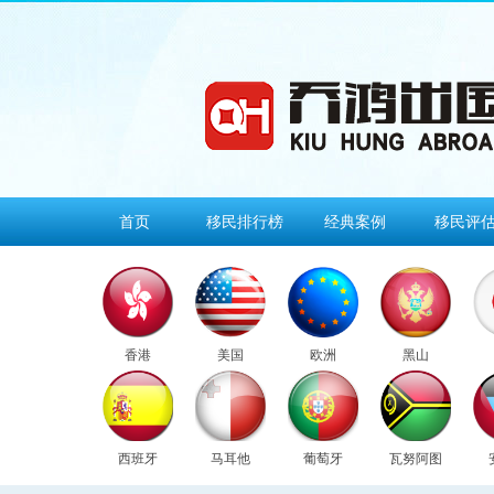
首页
移民排行榜
经典案例
移民评
香港
美国
欧洲
黑山
西班牙
马耳他
葡萄牙
瓦努阿图