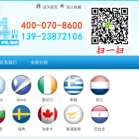
设为首页
加入收藏
联系我们
全国分部
拉
None
爱尔兰
希腊
荷兰
亚
瑞典
加拿大
塞浦路斯
巴拉圭