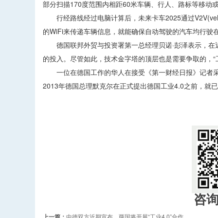
部分扫描170度范围内相距60米车辆、行人、路标等移动
行经路线经过电脑计算后，未来卡车2025通过V2V(vehicle-to-
的WiFi来传递车辆信息，就能确保自动驾驶的汽车均行驶
德国联邦外贸与投资署第一总经理贝诺·彭泽表示，在近
的投入。尽管如此，技术金字塔的顶层也是需要争取的，“工
一位在德国工作的华人在接受《第一财经日报》记者采
2013年德国总理默克尔在正式提出德国工业4.0之前，
​
咨
上一篇：
中德双方近期宣布，两国将开展“工业4.0”合作