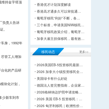
域维持金字塔顶
香港优才计划深度解读
香港高才通多久可以审批通…
葡萄牙移民“利好”不断，各…
厂负责人告诉
三个标准，申请美国NIW移民…
保证。
葡萄牙移民政策介绍，葡萄牙…
加拿大雇主担保移民，最有效…
车身，1992年
移民动态
更多>>
。尽管工人增加
2026美国EB-5投资移民最新…
平台化的产品研
2026 加拿大小镇投资移民全…
美国绿卡有什么好处
的模块化计划，
德国法人签完整指南，企业家…
2026格林纳达护照申请攻略…
多少新车到市
2026 美国 EB-5 投资移民：…
。
2026 匈牙利移民｜欧洲性价…