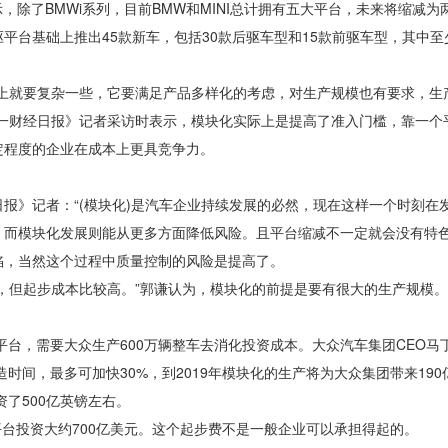
则表示，除了BMWi系列，目前BMW和MINI总计拥有五大平台，未来将缩减
平台基础上推出45款新车，包括30款后驱车型和15款前驱车型，其中至
就要复杂一些，它要满足产品多样化的考虑，对生产规模也有要求，生
第一财经日报》记者采访时表示，模块化实际上是提高了准入门槛，靠一个
定程度的企业在成本上更具竞争力。
》记者：“(模块化)是汽车企业持续发展的必然，现在这样一个时刻在
，而模块化发展则能从更多方面降低风险。且平台缩减不一定就会没有特色
陷，当然这个过程中质量控制的风险是提高了。
但起步成本比较高。”郭谦认为，模块化的前提是要有很大的生产规模。
，需要大众生产600万辆整车去消化投资成本。大众汽车集团CEO马丁
时间，最多可加快30%，到2019年模块化的生产将为大众集团带来19
资了500亿英镑左右。
台投资大约700亿美元。这个起步费不是一般企业可以承担得起的。