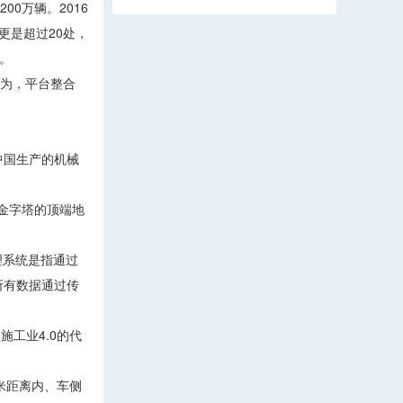
0万辆。2016
年更是超过20处，
。
为，平台整合
中国生产的机械
金字塔的顶端地
物理系统是指通过
所有数据通过传
施工业4.0的代
0米距离内、车侧