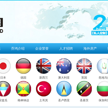
估
乔鸿介绍
企业荣誉
人才招聘
海外房产
日本
德国
新西兰
澳大利亚
英国
危地马
安提瓜
格林纳达
土耳其
圣卢西亚
圣基茨
保加利