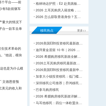
为两个平台——前
格林纳达护照：E2 赴美跳板…
少有5款前驱车
2026 土耳其购房入籍攻略，…
2026 怎么获取香港身份？五…
产量大的情况下
平台一款车去单
移民热点
更多>>
2026美国EB5投资移民最新政…
发生技术革命的
迪拜黄金居留 10 年｜2026 …
。”他说，模块
2026 希腊购房移民新政全解…
2026土耳其购房移民最新政…
这也是为什么模
2026美国EB5投资移民最新申…
加拿大小镇投资移民：低门槛…
·文德恩曾预
深圳移民公司推荐｜乔鸿移民…
0亿美元的收入和
巴拿马购房移民
2026 希腊购房移民新政详解…
马耳他移民：四位一体欧盟永…