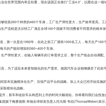
世界范围内举足轻重，现在该国正在推行“工业4.0”，以图在这一领
组装260个种类的460个车身，工厂生产弹性更大，生产效率更高。工
生产流程是沃尔特工厂满足全球160个国家不同消费者不同需求的根本
一次是在1992年，在此之前工厂拥有1000名工人，每天生产160个
天的产能却增加到360~400个车身。
生产弹性更大，在输入每辆车的订单需求之后，整个生产线会自动调配
高，为了适应未来更智能化的生产需求。德国汽车企业相继摒弃了此前
期间宣布实施模块化生产、压缩产品平台的战略。加上大众已经开始实施
将采取模块化战略。
升，新车和改款车从构思到上市的时间大幅缩短。你将看到我们会投放
下梅赛德斯-奔驰全球研发负责人托马斯·韦伯(ThomasWeber)表示