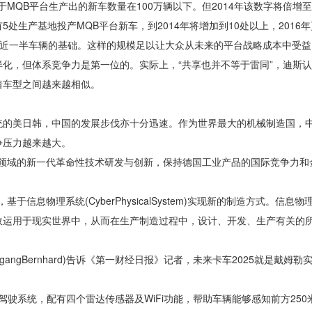
QB平台生产出的新车数量在100万辆以下。但2014年该数字将倍增至20
5处生产基地投产MQB平台新车，到2014年将增加到10处以上，2016
集团近一半车辆的基础。这样的规模足以让大众从未来的平台战略成本中受益
，但体系竞争力是第一位的。实际上，“共享也并不等于雷同”，迪斯认
着车型之间越来越相似。
的美日韩，中国的发展步伐亦十分迅速。作为世界最大的机械制造国，
争压力越来越大。
领域的新一代革命性技术研发与创新，保持德国工业产品的国际竞争力和
息物理系统(CyberPhysicalSystem)实现新的制造方式。信息
效运用于现实世界中，从而在生产制造过程中，设计、开发、生产有关的
gBernhard)告诉《第一财经日报》记者，未来卡车2025就是戴姆勒实
自动驾驶系统，配有四个雷达传感器及WiFi功能，帮助车辆能够感知前方25