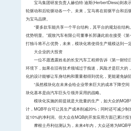
宝马集团研发负责人赫伯特·迪斯(HerbertDiess)
轮驱动和后轮驱动各一个。未来，宝马将在前驱平台和后驱
为宝马品牌。
“要多款车能共享一个平台结构，其平台的规划在结构上
优势明显。”观致汽车有限公司董事长郭谦此前在接受《
打独斗将不占优势，未来，模块化将使得生产规模达到一
大企业的大投资
一位不愿透露姓名的长安汽车工程师告诉《第一财经日报
环境下，如果在旧有技术领域过于痴迷，风险才是巨大的
化的设计能够让车身结构和重量都得到优化，更能避免缺
“虽然模块化在未来会给企业带来巨大的成本下降空间，
块化基本是由汽车巨头引领并采用的战略。
模块化实施的前提就是大批量的生产，如大众的MQB平台
计，MQB平台可让其生产成本削减20%；同时还可减少制造
近10%的净利润。但大众在MQB的开发应用方面已累计投
摩根士丹利估测认为，未来4年内，大众还将为MQB平