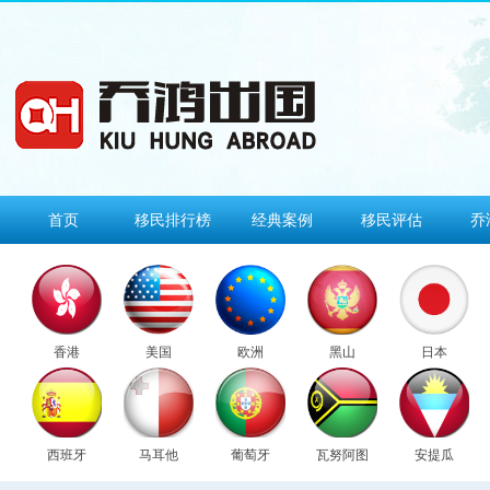
首页
移民排行榜
经典案例
移民评估
乔
香港
美国
欧洲
黑山
日本
西班牙
马耳他
葡萄牙
瓦努阿图
安提瓜