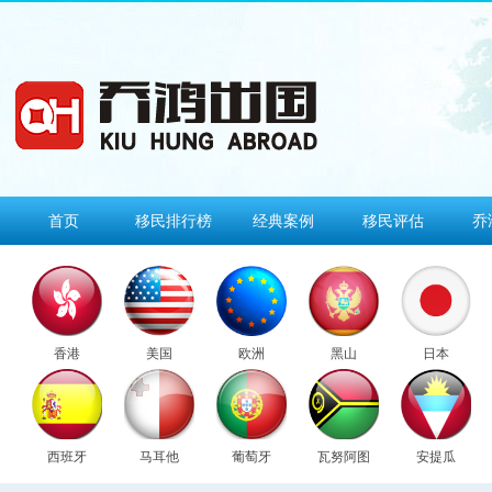
首页
移民排行榜
经典案例
移民评估
乔
香港
美国
欧洲
黑山
日本
西班牙
马耳他
葡萄牙
瓦努阿图
安提瓜