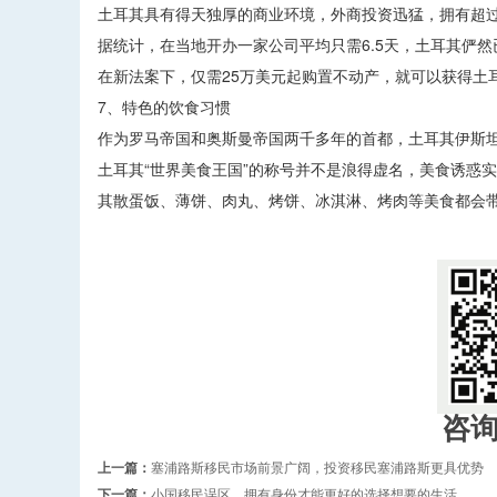
土耳其具有得天独厚的商业环境，外商投资迅猛，拥有超
据统计，在当地开办一家公司平均只需6.5天，土耳其俨
在新法案下，仅需25万美元起购置不动产，就可以获得土
7、特色的饮食习惯
作为罗马帝国和奥斯曼帝国两千多年的首都，土耳其伊斯
土耳其“世界美食王国”的称号并不是浪得虚名，美食诱惑
其散蛋饭、薄饼、肉丸、烤饼、冰淇淋、烤肉等美食都会
咨
上一篇：
塞浦路斯移民市场前景广阔，投资移民塞浦路斯更具优势
下一篇：
小国移民误区，拥有身份才能更好的选择想要的生活