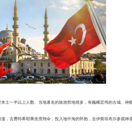
过本土一半以上人数。当地著名的旅游胜地很多，有巍峨宏伟的古城、神
浪漫，去费特希耶乘坐滑翔伞，投入地中海的怀抱，去伊斯坦布尔参观神