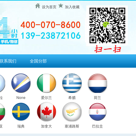
设为首页
加入收藏
联系我们
全国分部
拉
None
爱尔兰
希腊
荷兰
亚
瑞典
加拿大
塞浦路斯
巴拉圭