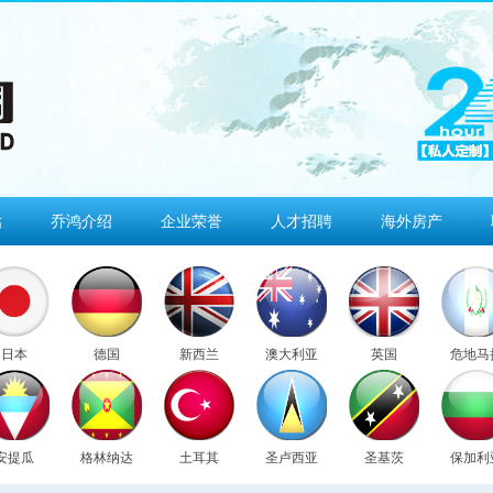
估
乔鸿介绍
企业荣誉
人才招聘
海外房产
日本
德国
新西兰
澳大利亚
英国
危地马
安提瓜
格林纳达
土耳其
圣卢西亚
圣基茨
保加利