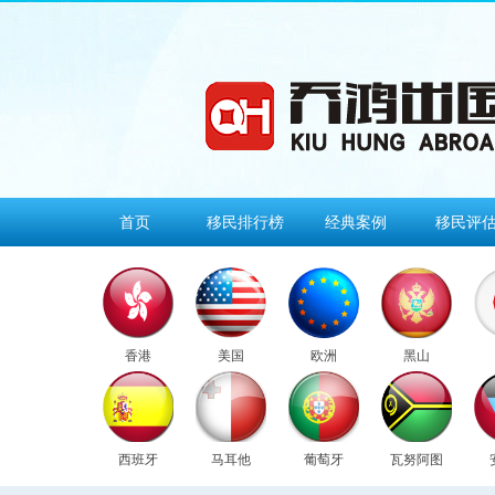
首页
移民排行榜
经典案例
移民评
香港
美国
欧洲
黑山
西班牙
马耳他
葡萄牙
瓦努阿图