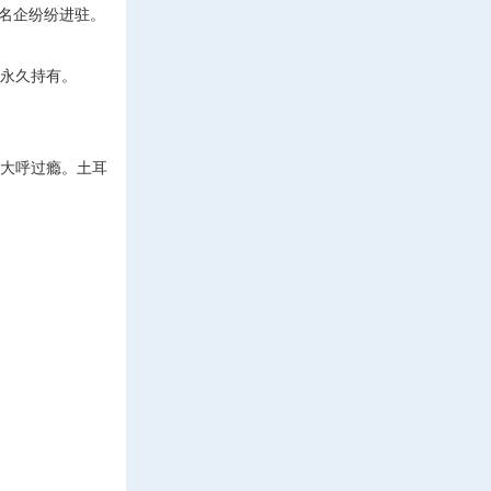
名企纷纷进驻。
需永久持有。
们大呼过瘾。土耳