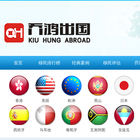
首页
移民排行榜
经典案例
移民评估
乔
香港
美国
欧洲
黑山
日本
西班牙
马耳他
葡萄牙
瓦努阿图
安提瓜