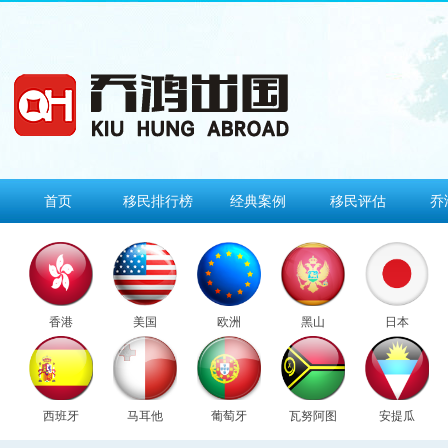
首页
移民排行榜
经典案例
移民评估
乔
香港
美国
欧洲
黑山
日本
西班牙
马耳他
葡萄牙
瓦努阿图
安提瓜