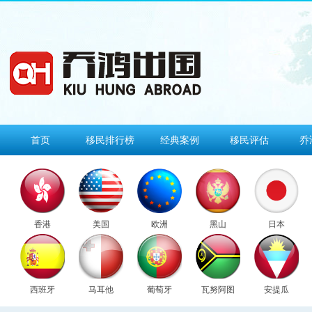
首页
移民排行榜
经典案例
移民评估
乔
香港
美国
欧洲
黑山
日本
西班牙
马耳他
葡萄牙
瓦努阿图
安提瓜