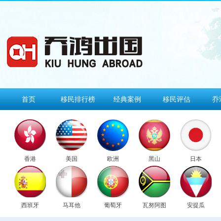
首页
移民排行榜
经典案例
移民评估
乔
香港
美国
欧洲
黑山
日本
西班牙
马耳他
葡萄牙
瓦努阿图
安提瓜