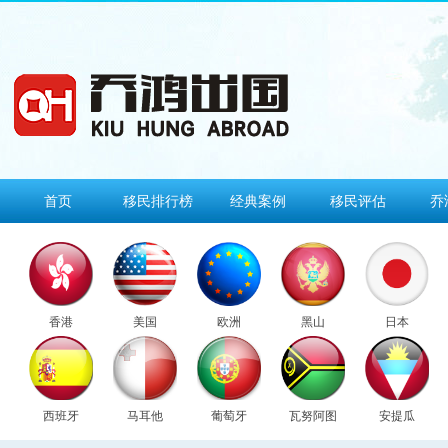
首页
移民排行榜
经典案例
移民评估
乔
香港
美国
欧洲
黑山
日本
西班牙
马耳他
葡萄牙
瓦努阿图
安提瓜