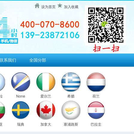
设为首页
加入收藏
联系我们
全国分部
拉
None
爱尔兰
希腊
荷兰
亚
瑞典
加拿大
塞浦路斯
巴拉圭