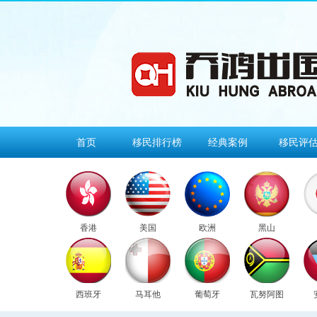
首页
移民排行榜
经典案例
移民评
香港
美国
欧洲
黑山
西班牙
马耳他
葡萄牙
瓦努阿图