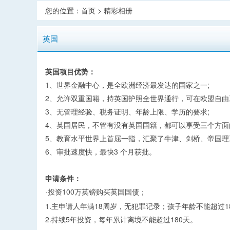
您的位置：
首页
>
精彩相册
英国
英国项目优势：
1、世界金融中心，是全欧洲经济最发达的国家之一;
2、允许双重国籍，持英国护照全世界通行，可在欧盟自由
3、无管理经验、税务证明、年龄上限、学历的要求;
4、英国居民，不管有没有英国国籍，都可以享受三个方
5、教育水平世界上首屈一指，汇聚了牛津、剑桥、帝国理
6、审批速度快，最快3 个月获批。
申请条件：
投资100万英镑购买英国国债；
·
1.主申请人年满18周岁，无犯罪记录；孩子年龄不能超过1
2.持续5年投资，每年累计离境不能超过180天。