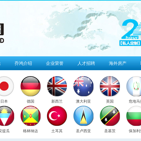
估
乔鸿介绍
企业荣誉
人才招聘
海外房产
日本
德国
新西兰
澳大利亚
英国
危地马
安提瓜
格林纳达
土耳其
圣卢西亚
圣基茨
保加利