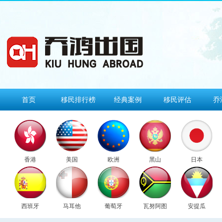
首页
移民排行榜
经典案例
移民评估
乔
香港
美国
欧洲
黑山
日本
西班牙
马耳他
葡萄牙
瓦努阿图
安提瓜