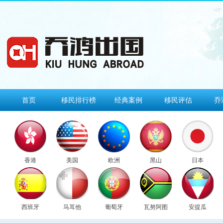
首页
移民排行榜
经典案例
移民评估
乔
香港
美国
欧洲
黑山
日本
西班牙
马耳他
葡萄牙
瓦努阿图
安提瓜