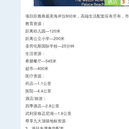
项目距雅典最美海岸仅800米，高端生活配套应有尽有，
教育资源：
距离幼儿园—120米
距离公立小学—200米
圣劳伦斯国际学校—25分钟
生活资源：
希腊餐厅—545米
超市—400米
医疗资源：
药店—1.1公里
医院—4.4公里
酒店/旅游：
四季酒店—2.8公里
武利亚格迈尼湖—1.6公里
尊享九大顶级地标资源
3、项目专属奢华配套