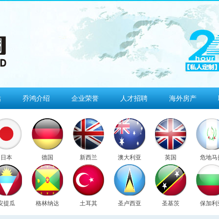
估
乔鸿介绍
企业荣誉
人才招聘
海外房产
日本
德国
新西兰
澳大利亚
英国
危地马
安提瓜
格林纳达
土耳其
圣卢西亚
圣基茨
保加利