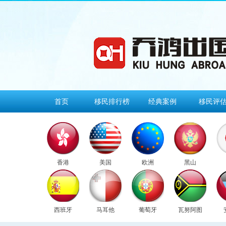
首页
移民排行榜
经典案例
移民评
香港
美国
欧洲
黑山
西班牙
马耳他
葡萄牙
瓦努阿图