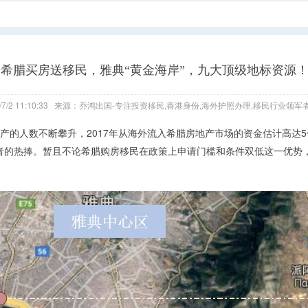
希腊买房送移民，雅典“黄金海岸”，九大顶级地标资源
/7/2 11:10:33 来源：乔鸿出国-专注投资移民,香港身份,海外护照办理,移民行业领军者
产的人数不断攀升，2017年从海外流入希腊房地产市场的资金估计高达
资者的热捧。暂且不论希腊购房移民在政策上申请门槛和条件双低这一优势