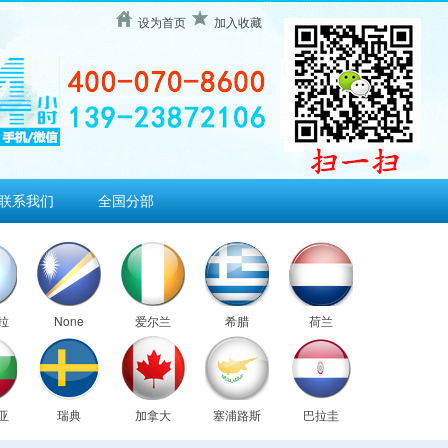
设为首页
加入收藏
联系我们
全国分部
拉
None
爱尔兰
希腊
荷兰
亚
瑞典
加拿大
塞浦路斯
巴拉圭