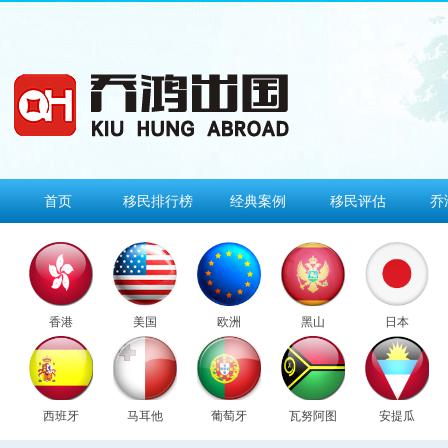
首页
移民排行榜
经典案例
移民评估
乔
香港
美国
欧洲
黑山
日本
西班牙
马耳他
葡萄牙
瓦努阿图
安提瓜