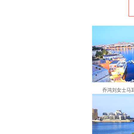
乔鸿刘女士马