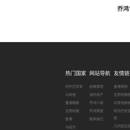
乔鸿
热门国家
网站导航
友情链
阿尔巴尼亚
经典案例
香港移民
马耳他
海外房产
瓦努阿图
塞浦路斯
乔鸿介绍
马耳他移
瓦努阿图
乔鸿荣誉
阿尔巴尼
民
香港
联系我们
几内亚比
马绍尔